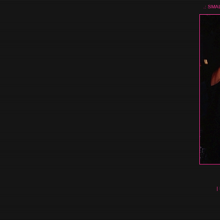
.: SMA
|